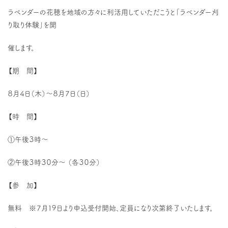
ラベンダーの花穂を地域の方々に利活用していただこうと「ラベンダー刈
り取り体験」を開
催します。
【期 間】
８月４日（木）～８月７日（日）
【時 間】
①午後３時～
②午後３時３０分～ （各３０分）
【参 加】
無料 ※７月１９日より申込受付開始、定員になり次第終了いたします。