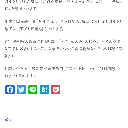
周年を記念した講演会が紋別市民会館大ホールで８月３１日（日）午後３
時より開催されます。
年末の国民的行事「今年の漢字」でお馴染み。講演会及び６０ 周年を記
念する一文字を揮毫（きごう）します。
また、法相宗の教義である唯識＝「ただ、心のみ」の視点から、その簡潔
な言葉に含まれる深く広大な意味について森清範師ならではの目線で説
きます。
お問い合わせは紋別市企画調整課（電話０１５８－２４－２１１１内線２２
１）までお願いします。
Facebook
Twitter
Line
Hatena
Pocket
全て