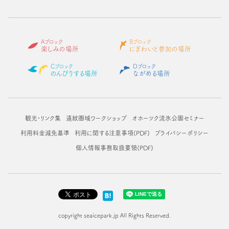
Aブロック
Bブロック
楽しみの場所
にぎわいと参加の場所
Cブロック
Dブロック
のんびりする場所
ながめる場所
観光・リンク集
遠紋圏域ワークショップ
オホーツク流氷公園セミナー
利用料金減免基準
利用に関する注意事項(PDF)
プライバシーポリシー
個人情報事務取扱要領(PDF)
copyright seaicepark.jp All Rights Reserved.