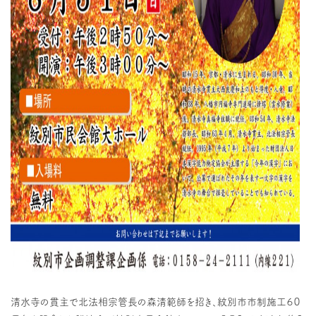
清水寺の貫主で北法相宗管長の森清範師を招き、紋別市市制施工６０