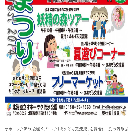
オホーツク流氷公園Ｂブロック「あおぞら交流館」を舞台に「夏の流氷公