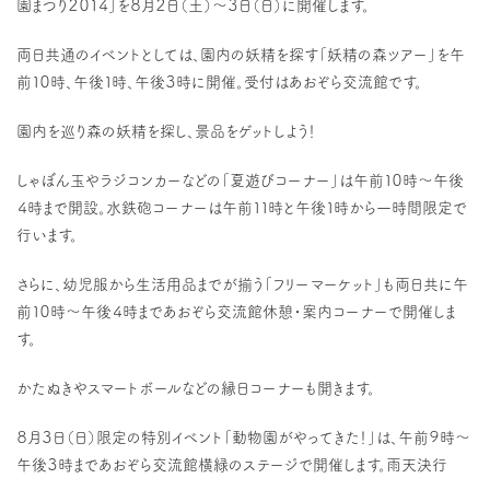
園まつり２０１４」を８月２日（土）～３日（日）に開催します。
両日共通のイベントとしては、園内の妖精を探す「妖精の森ツアー」を午
前１０時、午後１時、午後３時に開催。受付はあおぞら交流館です。
園内を巡り森の妖精を探し、景品をゲットしよう！
しゃぼん玉やラジコンカーなどの「夏遊びコーナー」は午前１０時～午後
４時まで開設。水鉄砲コーナーは午前１１時と午後１時から一時間限定で
行います。
さらに、幼児服から生活用品までが揃う「フリーマーケット」も両日共に午
前１０時～午後４時まであおぞら交流館休憩・案内コーナーで開催しま
す。
かたぬきやスマートボールなどの縁日コーナーも開きます。
８月３日（日）限定の特別イベント「動物園がやってきた！」は、午前９時～
午後３時まであおぞら交流館横緑のステージで開催します。雨天決行