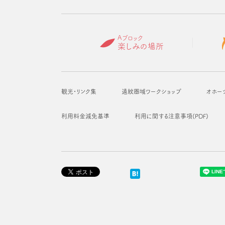
Aブロック
楽しみの場所
観光・リンク集
遠紋圏域ワークショップ
オホー
利用料金減免基準
利用に関する注意事項(PDF)