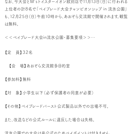
なお、今大会とＭ’ｓトイスターイオン紋別店で１１月１３日（日）に行われる
上位者の計８名で「ベイブレード大会チャンピオンシップ in 流氷公園」
も、１２月２５日（日）午前１０時から、あおぞら交流館で開催されます。観覧
は無料。
＜＜ベイブレード大会in流氷公園・募集要項＞＞
…
【定 員】３２名
【会 場】あおぞら交流館多目的室
【参加料】無料
【対 象】小学生以下（必ず保護者の同意が必要）
【その他】ベイブレードバースト公式製品以外での出場不可。
また、改造などの公式ルールに違反した場合は失格。
流氷公園での大会は非公式のためベイポイントは付きません。