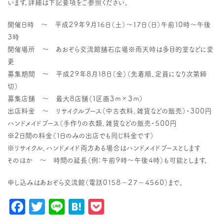
います。詳細は下記要項をご参照ください。
開催日時 ～ 平成２９年９月１６日（土）～１７日（日）午前１０時～午後
３時
開催場所 ～ あおぞら交流館舗石広場※雨天時は多目的室などに変
更
募集期間 ～ 平成２９年８月１８日（金）（先着順、定員になり次第締
切）
募集店舗 ～ 最大８店舗（１区画３ｍ×３ｍ）
出店料金 ～ リサイクルブース（中古衣料、雑貨などの販売）・３００円
ハンドメイドブース（手作りの衣類、雑貨などの販売・５００円
※２日間の料金（１日のみの出店でも同じ料金です）
※リサイクル、ハンドメイド両方ある場合はハンドメイドブースとします
そのほか ～ 時間の延長（例：午前９時～午後４時）も可能とします。
申し込みはあおぞら交流館（電話０１５８－２７－４５６０）まで。
Facebook
Twitter
Line
Hatena
Pocket