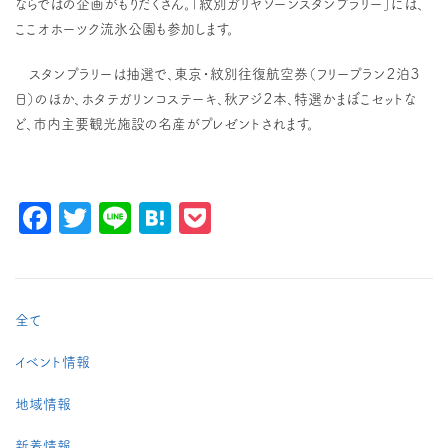
ならではの企画がもりだくさん。「紋別ガリヤゾーンスタンプラリー」には、
ここオホーツク流氷公園も参加します。
スタンプラリーは抽選で、東京・紋別往復航空券（フリープラン２泊３
日）のほか、ホタテガリンコステーキ、秋アジ２本、特選かまぼこセットな
ど、市内主要観光施設の名産がプレゼントされます。
Facebook
Twitter
Line
Hatena
Pocket
全て
イベント情報
地域情報
新着情報