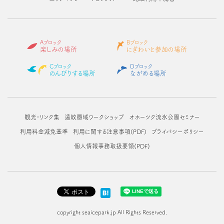
Aブロック
Bブロック
楽しみの場所
にぎわいと参加の場所
Cブロック
Dブロック
のんびりする場所
ながめる場所
観光・リンク集
遠紋圏域ワークショップ
オホーツク流氷公園セミナー
利用料金減免基準
利用に関する注意事項(PDF)
プライバシーポリシー
個人情報事務取扱要領(PDF)
copyright seaicepark.jp All Rights Reserved.